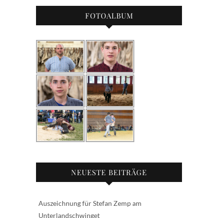
i
FOTOALBUM
g
a
t
i
o
n
NEUESTE BEITRÄGE
Auszeichnung für Stefan Zemp am
Unterlandschwinget