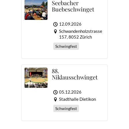
d
Seebacher
u
a
Buebeschwinget
A
n
v
n
g
i
12.09.2026
s
Schwandenholzstrasse
g
e
157, 8052 Zürich
i
a
n
Schwingfest
c
t
h
i
t
o
88.
Niklausschwinget
e
n
n
05.12.2026
,
Stadthalle Dietikon
N
Schwingfest
a
v