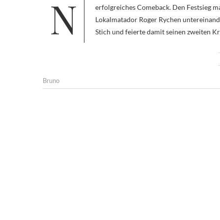
Nach einer zweijährigen Wettkampfpause gab Daniel Wettstein am Glarner Kantonalschwingfest in Näfels ein
erfolgreiches Comeback. Den Festsieg 
Lokalmatador Roger Rychen untereinande
Stich und feierte damit seinen zweiten Kr
Bruno