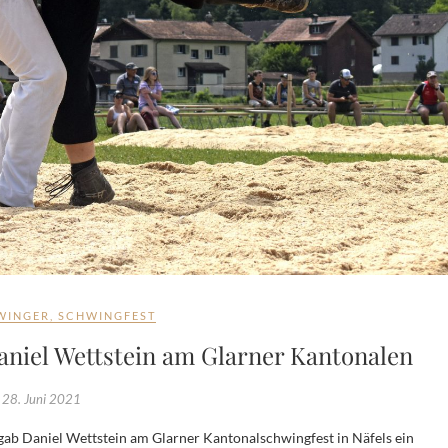
WINGER
,
SCHWINGFEST
niel Wettstein am Glarner Kantonalen
28. Juni 2021