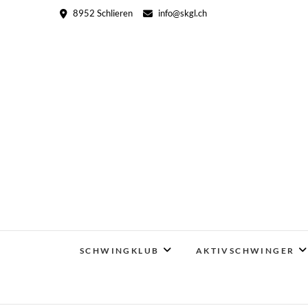
Skip
8952 Schlieren
info@skgl.ch
to
content
SCHWINGKLUB
AKTIVSCHWINGER