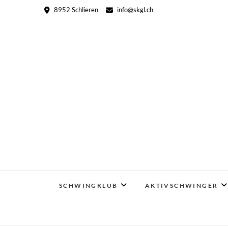
Skip
8952 Schlieren
info@skgl.ch
to
content
SCHWINGKLUB
AKTIVSCHWINGER