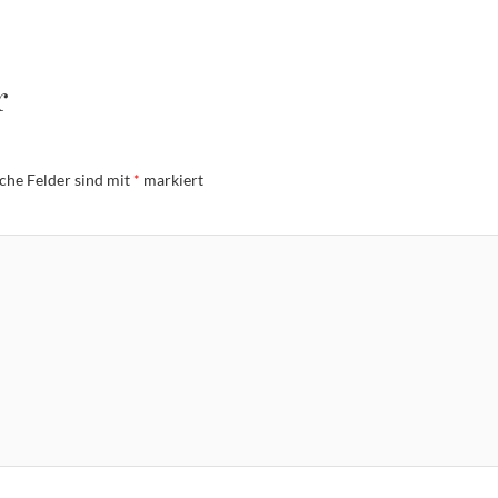
r
iche Felder sind mit
*
markiert