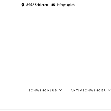
Skip
8952 Schlieren
info@skgl.ch
to
content
SCHWINGKLUB
AKTIVSCHWINGER