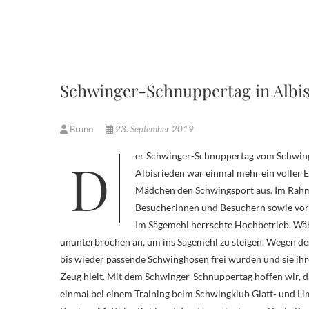
Schwinger-Schnuppertag in Albi
Bruno
23. September 2019
Der Schwinger-Schnuppertag vom Schwingklub Glatt- und Limmattal am 21. September an der Viehschau in
Albisrieden war einmal mehr ein voller E
Mädchen den Schwingsport aus.
Im Rahm
Besucherinnen und Besuchern sowie vor
Im Sägemehl herrschte Hochbetrieb. Wäh
ununterbrochen an, um ins Sägemehl zu steigen. Wegen des
bis wieder passende Schwinghosen frei wurden und sie ih
Zeug hielt. Mit dem Schwinger-Schnuppertag hoffen wir, d
einmal bei einem Training beim Schwingklub Glatt- und L