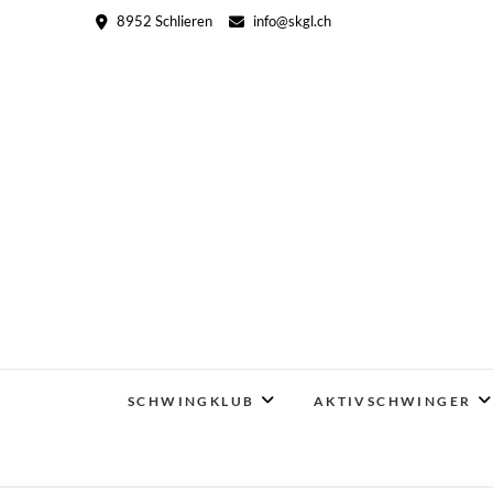
Skip
8952 Schlieren
info@skgl.ch
to
content
SCHWINGKLUB
AKTIVSCHWINGER