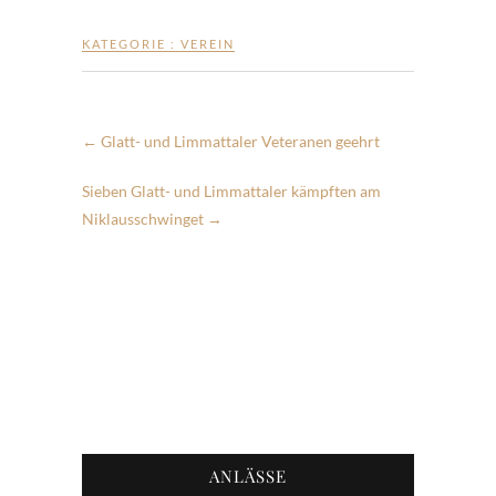
KATEGORIE :
VEREIN
←
Glatt- und Limmattaler Veteranen geehrt
Sieben Glatt- und Limmattaler kämpften am
Niklausschwinget
→
ANLÄSSE